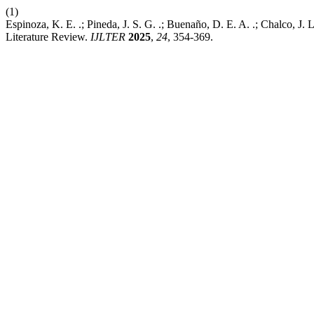
(1)
Espinoza, K. E. .; Pineda, J. S. G. .; Buenaño, D. E. A. .; Chalco, J.
Literature Review.
IJLTER
2025
,
24
, 354-369.