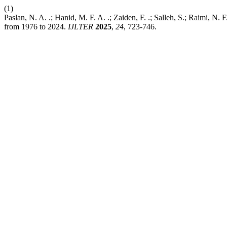
(1)
Paslan, N. A. .; Hanid, M. F. A. .; Zaiden, F. .; Salleh, S.; Raimi, N
from 1976 to 2024.
IJLTER
2025
,
24
, 723-746.